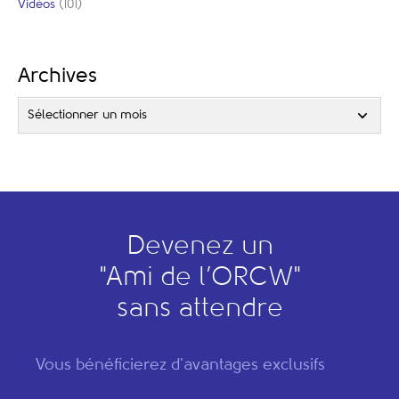
Vidéos
(101)
Archives
Sélectionner un mois
Devenez un
"
A
mi de l’
O
RCW"
sans attendre
Vous bénéficierez d'avantages exclusifs