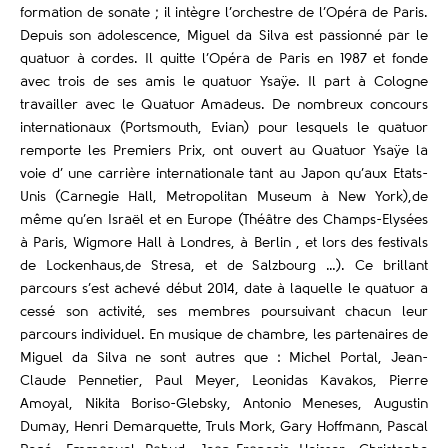
formation de sonate ; il intègre l’orchestre de l’Opéra de Paris.
Depuis son adolescence, Miguel da Silva est passionné par le
quatuor à cordes. Il quitte l’Opéra de Paris en 1987 et fonde
avec trois de ses amis le quatuor Ysaÿe. Il part à Cologne
travailler avec le Quatuor Amadeus. De nombreux concours
internationaux (Portsmouth, Evian) pour lesquels le quatuor
remporte les Premiers Prix, ont ouvert au Quatuor Ysaÿe la
voie d’ une carrière internationale tant au Japon qu’aux Etats-
Unis (Carnegie Hall, Metropolitan Museum à New York),de
même qu’en Israël et en Europe (Théâtre des Champs-Elysées
à Paris, Wigmore Hall à Londres, à Berlin , et lors des festivals
de Lockenhaus,de Stresa, et de Salzbourg …). Ce brillant
parcours s’est achevé début 2014, date à laquelle le quatuor a
cessé son activité, ses membres poursuivant chacun leur
parcours individuel. En musique de chambre, les partenaires de
Miguel da Silva ne sont autres que : Michel Portal, Jean-
Claude Pennetier, Paul Meyer, Leonidas Kavakos, Pierre
Amoyal, Nikita Boriso-Glebsky, Antonio Meneses, Augustin
Dumay, Henri Demarquette, Truls Mork, Gary Hoffmann, Pascal