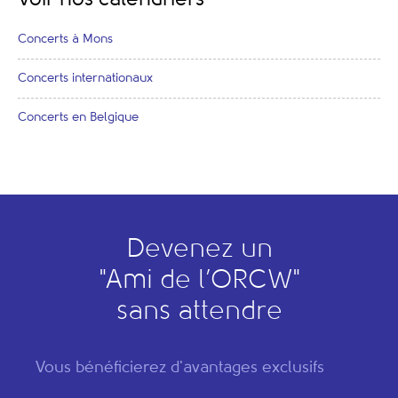
Concerts à Mons
Concerts internationaux
Concerts en Belgique
Devenez un
"
A
mi de l’
O
RCW"
sans attendre
Vous bénéficierez d'avantages exclusifs