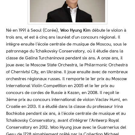
Né en 1991 à Seoul (Corée),
Woo Hyung Kim
débute le violon à
trois ans, et est à cinq ans lauréat d’un concours régional. Il
intègre ensuite l’école centrale de musique de Moscou, sous le
patronnage du Tchaikovsky Conservatory, où il étudie dans la
classe de Galina Turchaninova pendant six ans. A onze ans, il
joue avec le Moscow State Orchestra, le Philarmonic Orchestra
of Chernivtsi City, en Ukraine. Il joue ensuite avec de nombreux
orchestres régionaux russes. Il remporte le 1er prix au Moscow
International Violin Competition en 2005 et le 1er prix au
concours de cordes de Russie à Kazan, en 2008. Il reçoit le
3ème prix au concours international de violon Vaclav Huml, en
Croatie en 2013. Il a étudié dans la classe du professeur Irina
Bochkoba pendant six ans, à l’école centrale de musique et au
Tchaikovsky Conservatory, avant d’intégrer l’Antwerp Royal
Conservatory en 2012. Woo Hyung joue avec le Guarnerius del
Gesu de 1728 aimablement prêté par la Collection Michael