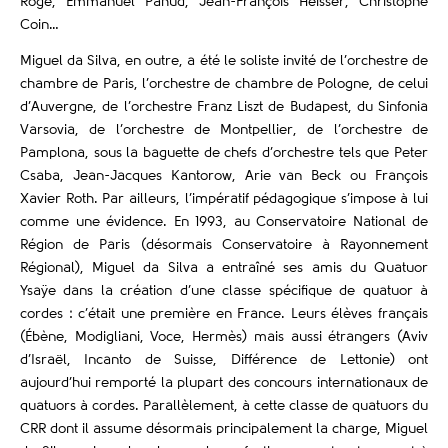
Rogé, Emmanuel Pahud, Jean-François Heisser, Christophe
Coin…
Miguel da Silva, en outre, a été le soliste invité de l’orchestre de
chambre de Paris, l’orchestre de chambre de Pologne, de celui
d’Auvergne, de l’orchestre Franz Liszt de Budapest, du Sinfonia
Varsovia, de l’orchestre de Montpellier, de l’orchestre de
Pamplona, sous la baguette de chefs d’orchestre tels que Peter
Csaba, Jean-Jacques Kantorow, Arie van Beck ou François
Xavier Roth. Par ailleurs, l’impératif pédagogique s’impose à lui
comme une évidence. En 1993, au Conservatoire National de
Région de Paris (désormais Conservatoire à Rayonnement
Régional), Miguel da Silva a entraîné ses amis du Quatuor
Ysaÿe dans la création d’une classe spécifique de quatuor à
cordes : c’était une première en France. Leurs élèves français
(Ébène, Modigliani, Voce, Hermès) mais aussi étrangers (Aviv
d’Israël, Incanto de Suisse, Différence de Lettonie) ont
aujourd’hui remporté la plupart des concours internationaux de
quatuors à cordes. Parallèlement, à cette classe de quatuors du
CRR dont il assume désormais principalement la charge, Miguel