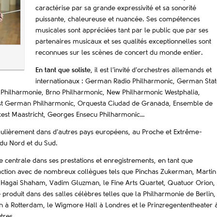
caractérise par sa grande expressivité et sa sonorité
puissante, chaleureuse et nuancée. Ses compétences
musicales sont appréciées tant par le public que par ses
partenaires musicaux et ses qualités exceptionnelles sont
reconnues sur les scènes de concert du monde entier.
En tant que soliste
, il est l’invité d’orchestres allemands et
internationaux : German Radio Philharmonic, German Stat
e Philharmonie, Brno Philharmonic, New Philharmonic Westphalia,
st German Philharmonic, Orquesta Ciudad de Granada, Ensemble de
rkest Maastricht, Georges Ensecu Philharmonic…
ulièrement dans d’autres pays européens, au Proche et Extrême-
 du Nord et du Sud.
centrale dans ses prestations et enregistrements, en tant que
eraction avec de nombreux collègues tels que Pinchas Zukerman, Martin
, Hagai Shaham, Vadim Gluzman, le Fine Arts Quartet, Quatuor Orion,
 produit dans des salles célèbres telles que la Philharmonie de Berlin,
à Rotterdam, le Wigmore Hall à Londres et le Prinzregententheater 
tres.