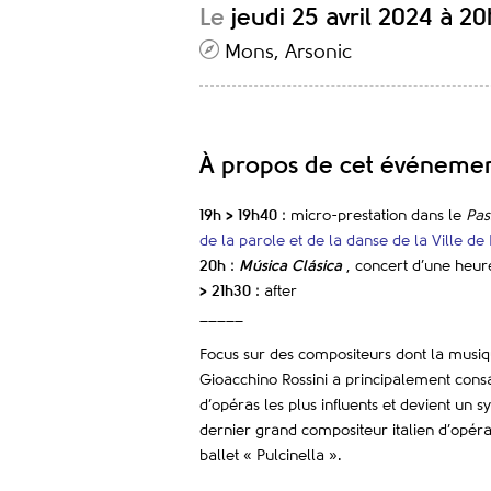
Le
jeudi 25 avril 2024 à 20
Mons, Arsonic
À propos de cet événeme
19h > 19h40
: micro-prestation dans le
Pas
de la parole et de la danse de la Ville d
20h
:
Música Clásica
, concert d’une heur
> 21h30
: after
_____
Focus sur des compositeurs dont la musiq
Gioacchino Rossini a principalement consac
d’opéras les plus influents et devient un s
dernier grand compositeur italien d’opéras
ballet « Pulcinella ».