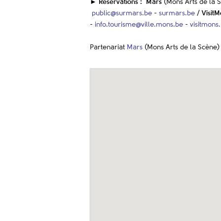
►
Réservations :
Mars
(Mons Arts de la 
public@surmars.be
-
surmars.be
/
Visit
-
info.tourisme@ville.mons.be
-
visitmons
Partenariat
Mars
(Mons Arts de la Scène)