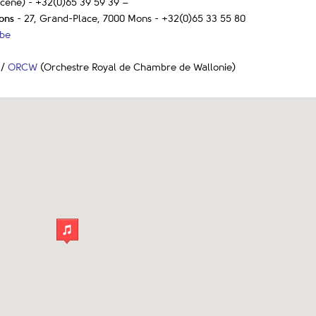
Scène) - +32(0)65 39 59 39 –
Mons
- 27, Grand-Place, 7000 Mons - +32(0)65 33 55 80
.be
 /
ORCW
(Orchestre Royal de Chambre de Wallonie)