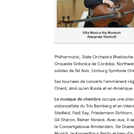
Villa Musica Arp Museum
Alexander Hülshoff
Philharmonic, State Orchestra Rheinisch
Orquesta Sinfonica de Cordoba, Northwe
solistes de Tel Aviv, Limburg Symfonie O
Ses tournées de concerts l’emmènent rég
Orient, ainsi qu’en Russie et en Amérique
La musique de chambre
occupe une place 
violoncelliste du Trio Bamberg et en int
Stadfeld, Fazil Say, Friedemann Eichhorn
Gil Sharon, Rainer Honeck. Avec eux, il se
le Concertgebouw Amsterdam, De Doelen 
Munich, le Konzerthaus Berlin et bien d’au