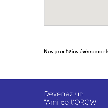
Nos prochains événement
Devenez un
"
A
mi de l’
O
RCW"