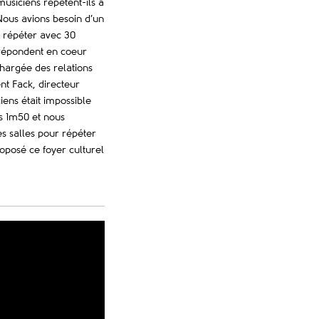
usiciens répètent-ils à
Nous avions besoin d’un
 répéter avec 30
 répondent en coeur
chargée des relations
nt Fack, directeur
iens était impossible
ns 1m50 et nous
es salles pour répéter
roposé ce foyer culturel