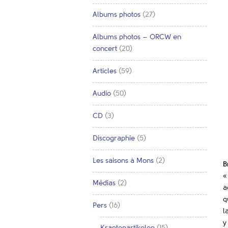
Albums photos
(27)
Albums photos – ORCW en
concert
(20)
Articles
(59)
Audio
(50)
CD
(3)
Discographie
(5)
Les saisons à Mons
(2)
B
«
Médias
(2)
a
q
Pers
(16)
l
y
Krantenartikelen
(15)