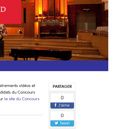
strements vidéos et
PARTAGER
ndidats du Concours
0
ur
l
e site du Concours
J'aime
0
Tweet