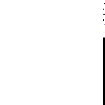
r
«
s
a
R