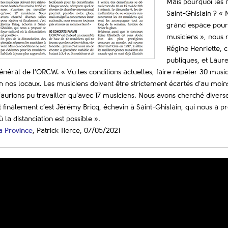
Mais pourquoi les m
Saint-Ghislain ? « 
grand espace pour
musiciens », nous
Régine Henriette, 
publiques, et Laure
énéral de l’ORCW. « Vu les conditions actuelles, faire répéter 30 music
n nos locaux. Les musiciens doivent être strictement écartés d’au moi
’aurions pu travailler qu’avec 17 musiciens. Nous avons cherché divers
t finalement c’est Jérémy Bricq, échevin à Saint-Ghislain, qui nous a p
ù la distanciation est possible ».
a Province
, Patrick Tierce, 07/05/2021