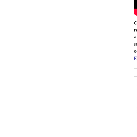
C
r
«
s
a
R