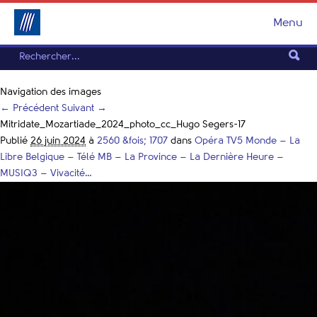
Menu
Navigation des images
← Précédent
Suivant →
Mitridate_Mozartiade_2024_photo_cc_Hugo Segers-17
Publié
26 juin 2024
à
2560 &fois; 1707
dans
Opéra TV5 Monde – La
Libre Belgique – Télé MB – La Province – La Dernière Heure –
MUSIQ3 – Vivacité…