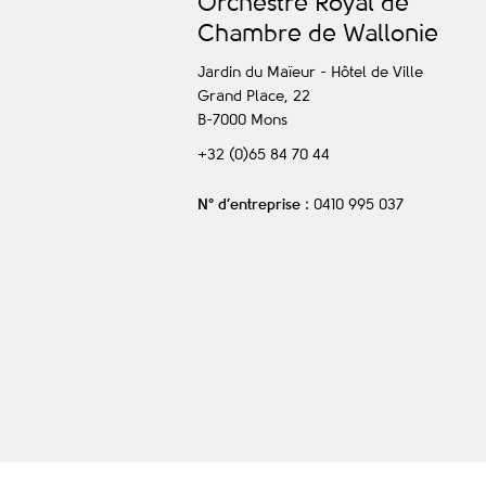
O
rchestre
R
oyal de
C
hambre de
W
allonie
Jardin du Maïeur - Hôtel de Ville
Grand Place, 22
B-7000
Mons
+32 (0)65 84 70 44
N° d’entreprise
: 0410 995 037