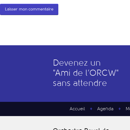
Devenez un
"
A
mi de l’
O
RCW"
sans attendre
Accueil
Agenda
M