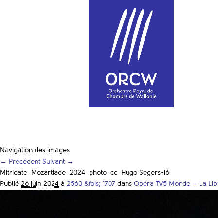
Navigation des images
← Précédent
Suivant →
Mitridate_Mozartiade_2024_photo_cc_Hugo Segers-16
Publié
26 juin 2024
à
2560 &fois; 1707
dans
Opéra TV5 Monde – La Libr