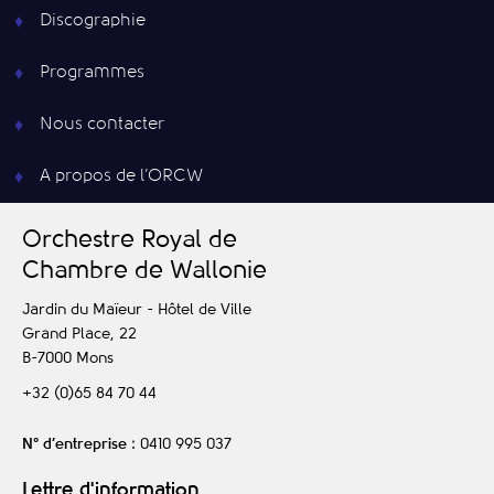
Discographie
Programmes
Nous contacter
A propos de l’ORCW
O
rchestre
R
oyal de
C
hambre de
W
allonie
Jardin du Maïeur - Hôtel de Ville
Grand Place, 22
B-7000
Mons
+32 (0)65 84 70 44
N° d’entreprise
: 0410 995 037
Lettre d'information