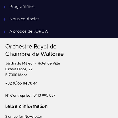
Programmes
Nous contacter
A propos de l’ORCW
O
rchestre
R
oyal de
C
hambre de
W
allonie
Jardin du Maïeur - Hôtel de Ville
Grand Place, 22
B-7000
Mons
+32 (0)65 84 70 44
N° d’entreprise
: 0410 995 037
Lettre d'information
Sign up for Newsletter