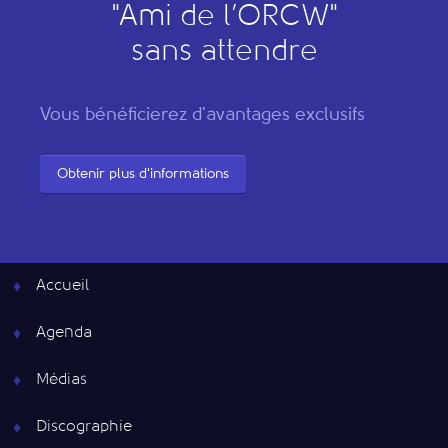
"
A
mi de l’
O
RCW"
sans attendre
Vous bénéficierez d'avantages exclusifs
Obtenir plus d'informations
Accueil
Agenda
Médias
Discographie