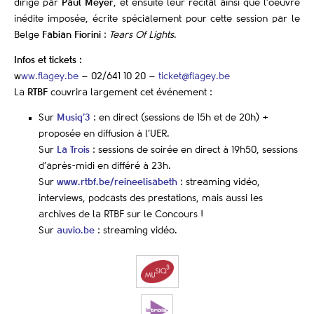
dirigé par
Paul Meyer
, et ensuite leur récital ainsi que l’oeuvre
inédite imposée, écrite spécialement pour cette session par le
Belge
Fabian Fiorini
:
Tears Of Lights
.
Infos et tickets :
w
ww.flagey.be
– 02/641 10 20 –
ticket@flagey.be
La
RTBF
couvrira largement cet événement :
Sur
Musiq’3
: en direct (sessions de 15h et de 20h) +
proposée en diffusion à l’UER.
Sur
La Trois
: sessions de soirée en direct à 19h50, sessions
d’après-midi en différé à 23h.
Sur
www.rtbf.be/reineelisabeth
: streaming vidéo,
interviews, podcasts des prestations, mais aussi les
archives de la RTBF sur le Concours !
Sur
auvio.be
: streaming vidéo.