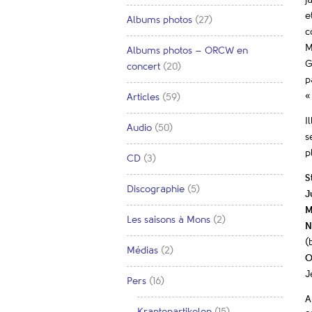
j
e
Albums photos
(27)
c
M
Albums photos – ORCW en
G
concert
(20)
p
«
Articles
(59)
I
Audio
(50)
s
p
CD
(3)
S
Discographie
(5)
J
M
Les saisons à Mons
(2)
N
(
Médias
(2)
O
J
Pers
(16)
A
Krantenartikelen
(15)