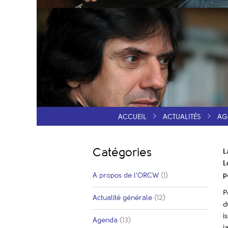
ACCUEIL
ACTUALITÉS
AG
Catégories
L
L
p
A propos de l'ORCW
(1)
P
Actualité générale
(12)
d
i
Agenda
(13)