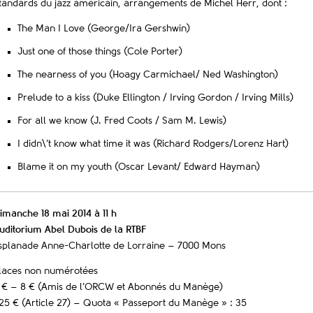
tandards du jazz américain, arrangements de Michel Herr, dont :
The Man I Love (George/Ira Gershwin)
Just one of those things (Cole Porter)
The nearness of you (Hoagy Carmichael/ Ned Washington)
Prelude to a kiss (Duke Ellington / Irving Gordon / Irving Mills)
For all we know (J. Fred Coots / Sam M. Lewis)
I didn\’t know what time it was (Richard Rodgers/Lorenz Hart)
Blame it on my youth (Oscar Levant/ Edward Hayman)
imanche 18 mai 2014 à 11 h
uditorium Abel Dubois de la RTBF
splanade Anne-Charlotte de Lorraine – 7000 Mons
laces non numérotées
1 € – 8 € (Amis de l’ORCW et Abonnés du Manège)
,25 € (Article 27) – Quota « Passeport du Manège » : 35