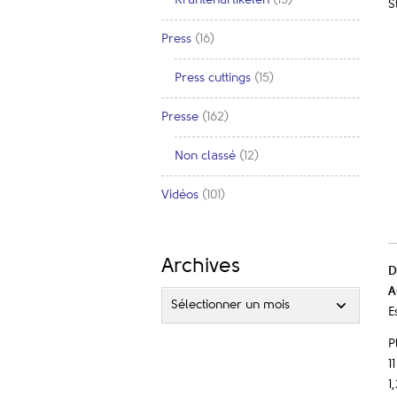
S
Press
(16)
Press cuttings
(15)
Presse
(162)
Non classé
(12)
Vidéos
(101)
Archives
D
A
Sélectionner un mois
E
P
1
1