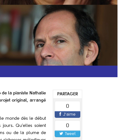
 de la pianiste Nathalie
PARTAGER
rojet original, arrangé
0
J'aime
s le monde dès le début
0
jours. Qu’elles soient
ilms ou de la plume de
Tweet