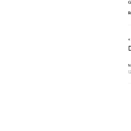
G
R
N
1