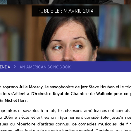
PUBLIÉ LE : 9 AVRIL 2014
ENDA
AN AMERICAN SONGBOOK
a soprano Julie Mossay, le saxophoniste de jazz Steve Houben et le trio
oriers s’allient à l’Orchestre Royal de Chambre de Wallonie pour ce p
ar Michel Herr
.
opulaires et savantes à la fois, les chansons américaines ont conqui
u 20ème siècle et ont eu un rayonnement considérable jusqu’à nos 
ssues du répertoire d’artistes connus, de comédies musicales, de f