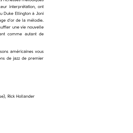
urs richesses mélodiques
leur interprétation, ont
u Duke Ellington à Joni
âge d’or de la mélodie.
suffler une vie nouvelle
rient comme autant de
nsons américaines vous
ens de jazz de premier
se), Rick Hollander