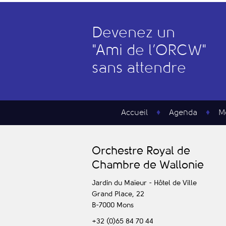
Devenez un
"
A
mi de l’
O
RCW"
sans attendre
Accueil
Agenda
M
O
rchestre
R
oyal de
C
hambre de
W
allonie
Jardin du Maïeur - Hôtel de Ville
Grand Place, 22
B-7000
Mons
+32 (0)65 84 70 44