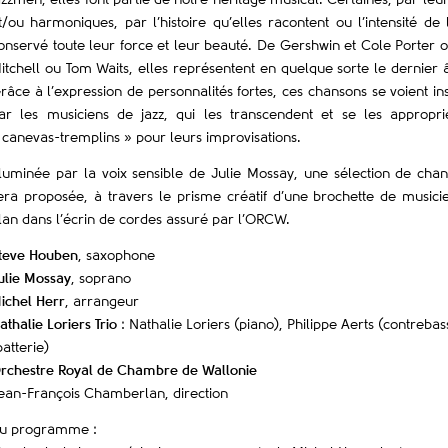
azzmen, elles font partie de notre héritage musical. Certaines, par le
t/ou harmoniques, par l’histoire qu’elles racontent ou l’intensité de 
onservé toute leur force et leur beauté. De Gershwin et Cole Porter o
itchell ou Tom Waits, elles représentent en quelque sorte le dernier 
râce à l’expression de personnalités fortes, ces chansons se voient in
ar les musiciens de jazz, qui les transcendent et se les approp
 canevas-tremplins » pour leurs improvisations.
lluminée par la voix sensible de Julie Mossay, une sélection de cha
era proposée, à travers le prisme créatif d’une brochette de musici
lan dans l’écrin de cordes assuré par l’ORCW.
teve Houben
, saxophone
ulie Mossay
, soprano
ichel Herr
, arrangeur
athalie Loriers Trio
: Nathalie Loriers (piano), Philippe Aerts (contrebas
batterie)
rchestre Royal de Chambre de Wallonie
ean-François Chamberlan, direction
u programme :