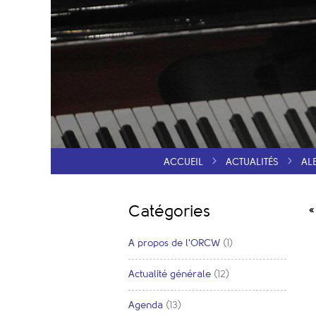
ACCUEIL
ACTUALITÉS
AL
Catégories
«
A propos de l'ORCW
(1)
Actualité générale
(12)
Agenda
(13)