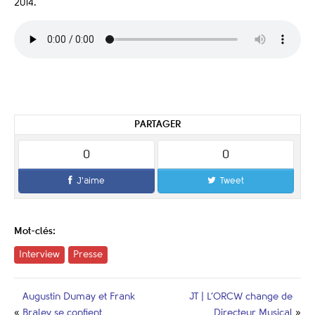
2014.
PARTAGER
0
0
J'aime
Tweet
Mot-clés:
Interview
Presse
Augustin Dumay et Frank
JT | L’ORCW change de
«
Braley se confient
Directeur Musical
»