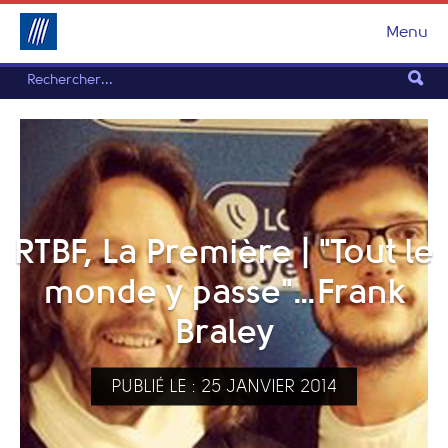
Menu
RTBF, La Première | "Tout le
monde y passe"…Frank
Braley
PUBLIÉ LE : 25 JANVIER 2014