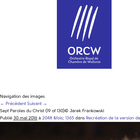
Navigation des images
← Précédent
Suivant →
Sept Paroles du Christ (19 of 130)© Jarek Frankowski
Publié
30 mai 2016
à
2048 &fois; 1365
dans
Recréation de la version d