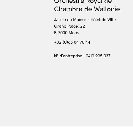
O
rchestre
R
oyal de
C
hambre de
W
allonie
Jardin du Maïeur - Hôtel de Ville
Grand Place, 22
B-7000
Mons
+32 (0)65 84 70 44
N° d’entreprise
: 0410 995 037