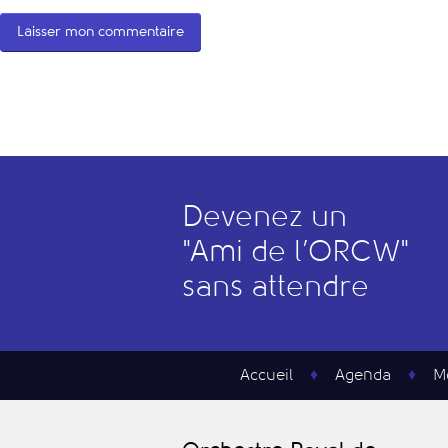
Devenez un
"
A
mi de l’
O
RCW"
sans attendre
Accueil
Agenda
M