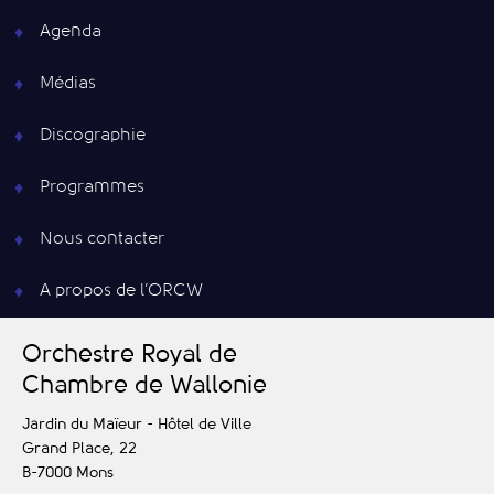
Agenda
Médias
Discographie
Programmes
Nous contacter
A propos de l’ORCW
O
rchestre
R
oyal de
C
hambre de
W
allonie
Jardin du Maïeur - Hôtel de Ville
Grand Place, 22
B-7000
Mons