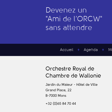
Devenez un
"
A
mi de l’
O
RCW"
sans attendre
Accueil
Agenda
M
O
rchestre
R
oyal de
C
hambre de
W
allonie
Jardin du Maïeur - Hôtel de Ville
Grand Place, 22
B-7000
Mons
+32 (0)65 84 70 44