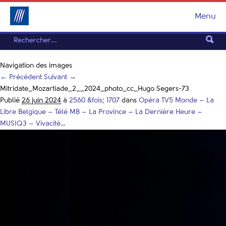
Menu
Navigation des images
← Précédent
Suivant →
Mitridate_Mozartiade_2__2024_photo_cc_Hugo Segers-73
Publié
26 juin 2024
à
2560 &fois; 1707
dans
Opéra TV5 Monde – La
Libre Belgique – Télé MB – La Province – La Dernière Heure –
MUSIQ3 – Vivacité…