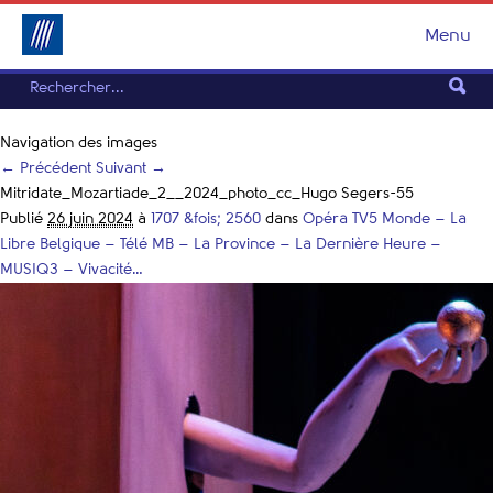
Menu
Navigation des images
← Précédent
Suivant →
Mitridate_Mozartiade_2__2024_photo_cc_Hugo Segers-55
Publié
26 juin 2024
à
1707 &fois; 2560
dans
Opéra TV5 Monde – La
Libre Belgique – Télé MB – La Province – La Dernière Heure –
MUSIQ3 – Vivacité…