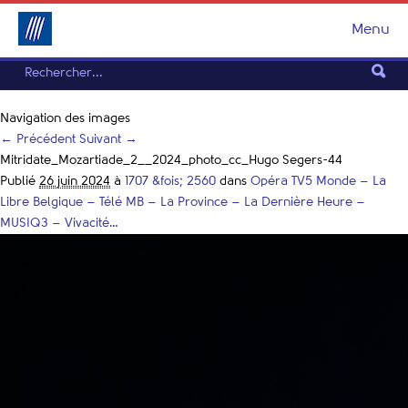
Menu
Navigation des images
← Précédent
Suivant →
Mitridate_Mozartiade_2__2024_photo_cc_Hugo Segers-44
Publié
26 juin 2024
à
1707 &fois; 2560
dans
Opéra TV5 Monde – La
Libre Belgique – Télé MB – La Province – La Dernière Heure –
MUSIQ3 – Vivacité…