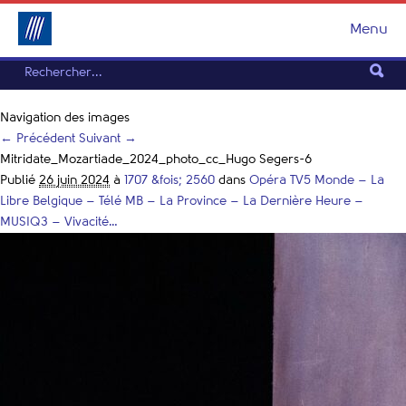
Menu
Navigation des images
← Précédent
Suivant →
Mitridate_Mozartiade_2024_photo_cc_Hugo Segers-6
Publié
26 juin 2024
à
1707 &fois; 2560
dans
Opéra TV5 Monde – La
Libre Belgique – Télé MB – La Province – La Dernière Heure –
MUSIQ3 – Vivacité…