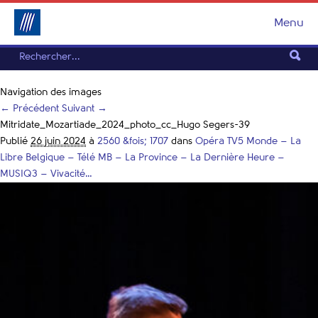
Menu
Navigation des images
← Précédent
Suivant →
Mitridate_Mozartiade_2024_photo_cc_Hugo Segers-39
Publié
26 juin 2024
à
2560 &fois; 1707
dans
Opéra TV5 Monde – La
Libre Belgique – Télé MB – La Province – La Dernière Heure –
MUSIQ3 – Vivacité…