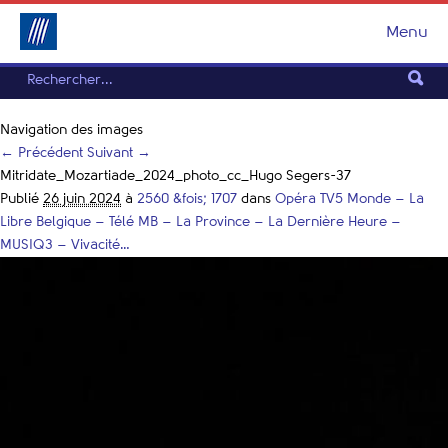
Menu
Navigation des images
← Précédent
Suivant →
Mitridate_Mozartiade_2024_photo_cc_Hugo Segers-37
Publié
26 juin 2024
à
2560 &fois; 1707
dans
Opéra TV5 Monde – La
Libre Belgique – Télé MB – La Province – La Dernière Heure –
MUSIQ3 – Vivacité…