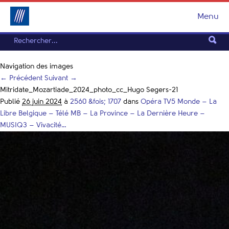
Menu
Navigation des images
← Précédent
Suivant →
Mitridate_Mozartiade_2024_photo_cc_Hugo Segers-21
Publié
26 juin 2024
à
2560 &fois; 1707
dans
Opéra TV5 Monde – La
Libre Belgique – Télé MB – La Province – La Dernière Heure –
MUSIQ3 – Vivacité…