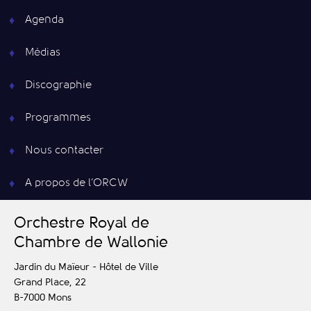
Agenda
Médias
Discographie
Programmes
Nous contacter
A propos de l’ORCW
O
rchestre
R
oyal de
C
hambre de
W
allonie
Jardin du Maïeur - Hôtel de Ville
Grand Place, 22
B-7000
Mons