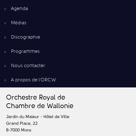
Agenda
Médias
Discographie
Programmes
Nous contacter
A propos de l’ORCW
O
rchestre
R
oyal de
C
hambre de
W
allonie
Jardin du Maïeur - Hôtel de Ville
Grand Place, 22
B-7000
Mons