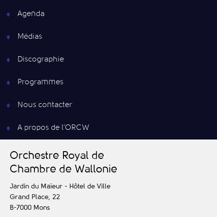
Agenda
Médias
Discographie
Programmes
Nous contacter
A propos de l’ORCW
O
rchestre
R
oyal de
C
hambre de
W
allonie
Jardin du Maïeur - Hôtel de Ville
Grand Place, 22
B-7000
Mons