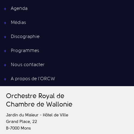
Agenda
Médias
Discographie
Programmes
Nous contacter
A propos de l’ORCW
O
rchestre
R
oyal de
C
hambre de
W
allonie
Jardin du Maïeur - Hôtel de Ville
Grand Place, 22
B-7000
Mons