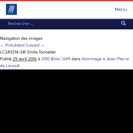
Menu
Navigation des images
← Précédent
Suivant →
LC2A5214-2© Emile Tonnelier
Publié
29 avril 2016
à
2100 &fois; 1249
dans
Hommage à Jean-Pierre
de Launoit