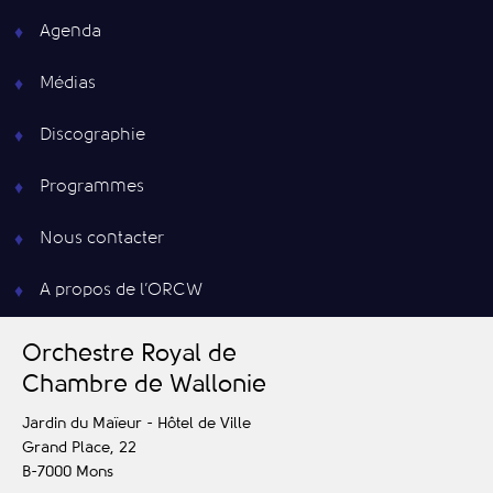
Agenda
Médias
Discographie
Programmes
Nous contacter
A propos de l’ORCW
O
rchestre
R
oyal de
C
hambre de
W
allonie
Jardin du Maïeur - Hôtel de Ville
Grand Place, 22
B-7000
Mons