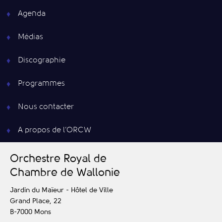
Agenda
Médias
Discographie
Programmes
Nous contacter
A propos de l’ORCW
O
rchestre
R
oyal de
C
hambre de
W
allonie
Jardin du Maïeur - Hôtel de Ville
Grand Place, 22
B-7000
Mons