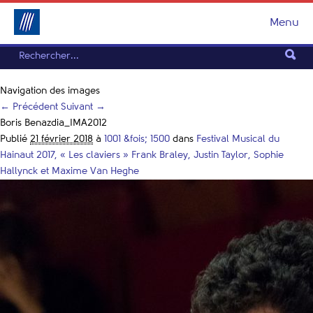
Menu
Navigation des images
← Précédent
Suivant →
Boris Benazdia_IMA2012
Publié
21 février 2018
à
1001 &fois; 1500
dans
Festival Musical du
Hainaut 2017, « Les claviers » Frank Braley, Justin Taylor, Sophie
Hallynck et Maxime Van Heghe