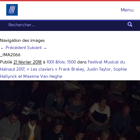
Menu
Navigation des images
← Précédent
Suivant →
_IMA2066
Publié
21 février 2018
à
1001 &fois; 1500
dans
Festival Musical du
Hainaut 2017, « Les claviers » Frank Braley, Justin Taylor, Sophie
Hallynck et Maxime Van Heghe