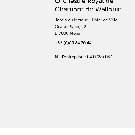
O
rchestre
R
oyal de
C
hambre de
W
allonie
Jardin du Maïeur - Hôtel de Ville
Grand Place, 22
B-7000
Mons
+32 (0)65 84 70 44
N° d’entreprise
: 0410 995 037