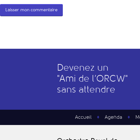
Devenez un
"
A
mi de l’
O
RCW"
sans attendre
Accueil
Agenda
M