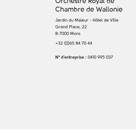
O
rchestre
R
oyal de
C
hambre de
W
allonie
Jardin du Maïeur - Hôtel de Ville
Grand Place, 22
B-7000
Mons
+32 (0)65 84 70 44
N° d’entreprise
: 0410 995 037