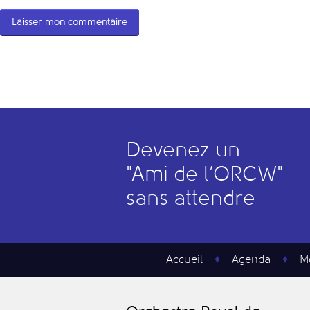
Devenez un
"
A
mi de l’
O
RCW"
sans attendre
Accueil
Agenda
M