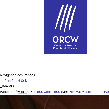
Navigation des images
← Précédent
Suivant →
_IMA1913
Publié
21 février 2018
à
1500 &fois; 1500
dans
Festival Musical du Haina