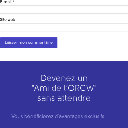
E-mail
*
Site web
Devenez un
"
A
mi de l’
O
RCW"
sans attendre
Vous bénéficierez d'avantages exclusifs