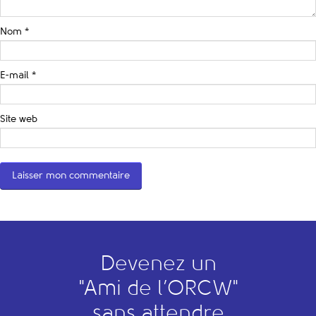
Nom
*
E-mail
*
Site web
Devenez un
"
A
mi de l’
O
RCW"
sans attendre