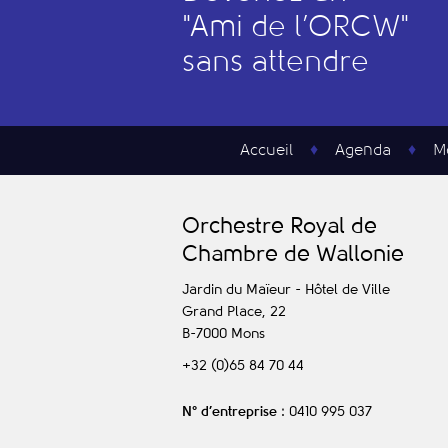
"
A
mi de l’
O
RCW"
sans attendre
Accueil
Agenda
M
O
rchestre
R
oyal de
C
hambre de
W
allonie
Jardin du Maïeur - Hôtel de Ville
Grand Place, 22
B-7000
Mons
+32 (0)65 84 70 44
N° d’entreprise
: 0410 995 037