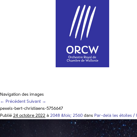
Navigation des images
← Précédent
Suivant →
pexels-bert-christiaens-5756647
Publié
24 octobre 2022
à
2048 &fois; 2560
dans
Par-delà les étoiles 