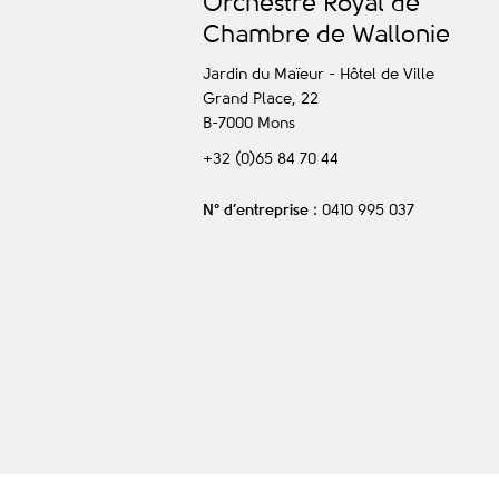
O
rchestre
R
oyal de
C
hambre de
W
allonie
Jardin du Maïeur - Hôtel de Ville
Grand Place, 22
B-7000
Mons
+32 (0)65 84 70 44
N° d’entreprise
: 0410 995 037