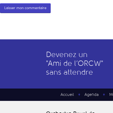
Devenez un
"
A
mi de l’
O
RCW"
sans attendre
Accueil
Agenda
M