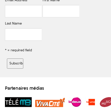
Email Address
*
First Name
Last Name
* = required field
Partenaires médias