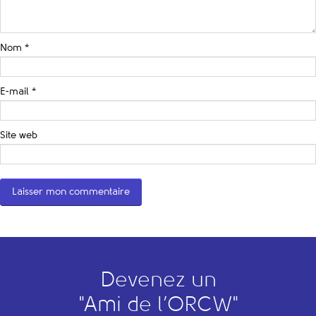
Nom
*
E-mail
*
Site web
Devenez un
"
A
mi de l’
O
RCW"