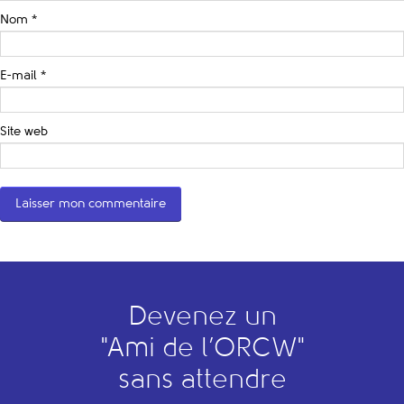
Nom
*
E-mail
*
Site web
Devenez un
"
A
mi de l’
O
RCW"
sans attendre