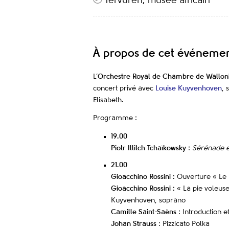
Tervuren, musée africain
À propos de cet événeme
L’
Orchestre Royal de Chambre de Wallon
concert privé avec
Louise Kuyvenhoven
, 
Elisabeth.
Programme :
19.00
Piotr Illitch Tchaïkowsky
:
Sérénade e
21.00
Gioacchino Rossini :
Ouverture « Le 
Gioacchino Rossini :
« La pie voleuse
Kuyvenhoven, soprano
Camille Saint-Saëns
: Introduction e
Johan Strauss
: Pizzicato Polka