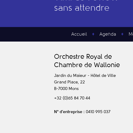
sans attendre
Accueil
Agenda
M
O
rchestre
R
oyal de
C
hambre de
W
allonie
Jardin du Maïeur - Hôtel de Ville
Grand Place, 22
B-7000
Mons
+32 (0)65 84 70 44
N° d’entreprise
: 0410 995 037