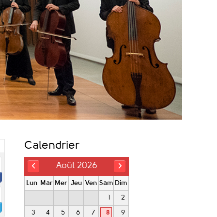
Calendrier
Août 2026
Lun
Mar
Mer
Jeu
Ven
Sam
Dim
1
2
3
4
5
6
7
8
9