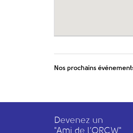
Nos prochains événement
Devenez un
"
A
mi de l’
O
RCW"