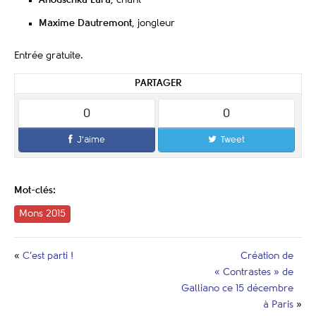
Anouschka Lara
, chant
Maxime Dautremont
, jongleur
Entrée gratuite.
PARTAGER
0
0
J'aime
Tweet
Mot-clés:
Mons 2015
«
C’est parti !
Création de
« Contrastes » de
Galliano ce 15 décembre
à Paris
»