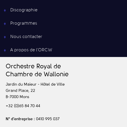
Discographie
Programmes
Nous contacter
A propos de l’ORCW
O
rchestre
R
oyal de
C
hambre de
W
allonie
Jardin du Maïeur - Hôtel de Ville
Grand Place, 22
B-7000
Mons
+32 (0)65 84 70 44
N° d’entreprise
: 0410 995 037