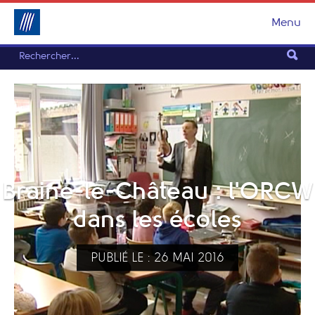
Menu
Braine-le-Château : l'ORCW
dans les écoles
PUBLIÉ LE : 26 MAI 2016