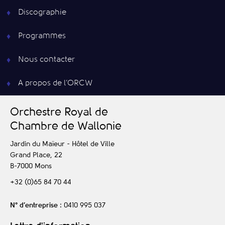
Discographie
Programmes
Nous contacter
A propos de l’ORCW
O
rchestre
R
oyal de
C
hambre de
W
allonie
Jardin du Maïeur - Hôtel de Ville
Grand Place, 22
B-7000
Mons
+32 (0)65 84 70 44
N° d’entreprise
: 0410 995 037