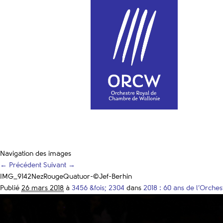
Navigation des images
← Précédent
Suivant →
IMG_9142NezRougeQuatuor-©Jef-Berhin
Publié
26 mars 2018
à
3456 &fois; 2304
dans
2018 : 60 ans de l’Orche