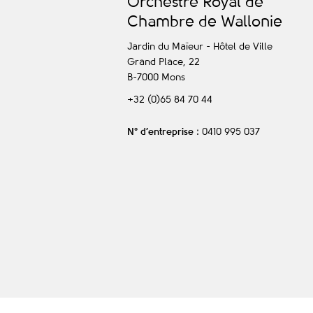
O
rchestre
R
oyal de
C
hambre de
W
allonie
Jardin du Maïeur - Hôtel de Ville
Grand Place, 22
B-7000
Mons
+32 (0)65 84 70 44
N° d’entreprise
: 0410 995 037