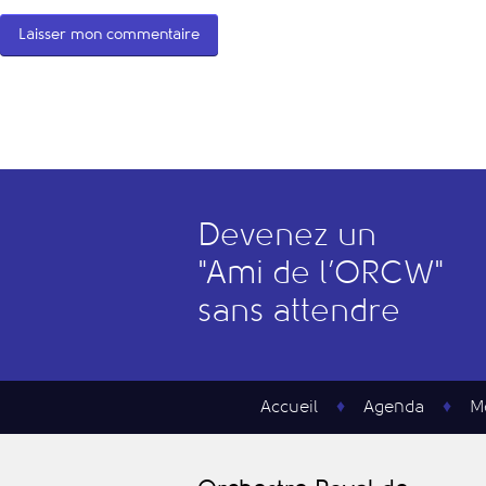
Devenez un
"
A
mi de l’
O
RCW"
sans attendre
Accueil
Agenda
M