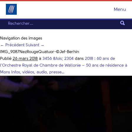
Menu
Navigation des images
← Précédent
Suivant →
IMG_9087NezRougeQuatuor-©Jef-Berhin
Publié
26 mars 2018
à
3456 &fois; 2304
dans
2018 : 60 ans de
l’Orchestre Royal de Chambre de Wallonie – 50 ans de résidence à
Mons Infos, vidéos, audio, presse…