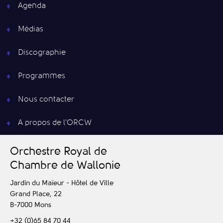
Agenda
Médias
Discographie
Programmes
Nous contacter
A propos de l’ORCW
O
rchestre
R
oyal de
C
hambre de
W
allonie
Jardin du Maïeur - Hôtel de Ville
Grand Place, 22
B-7000
Mons
+32 (0)65 84 70 44