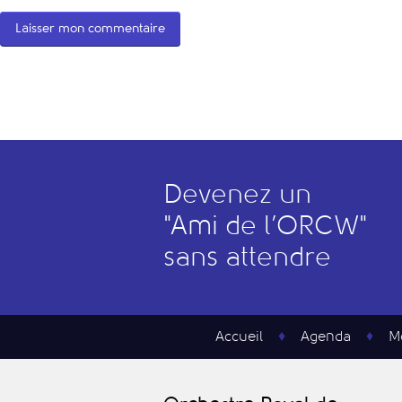
Devenez un
"
A
mi de l’
O
RCW"
sans attendre
Accueil
Agenda
M