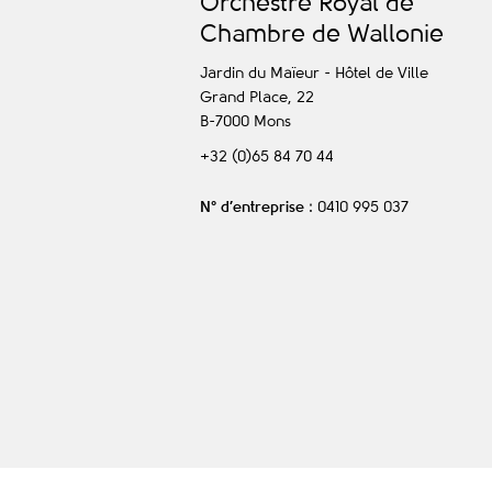
O
rchestre
R
oyal de
C
hambre de
W
allonie
Jardin du Maïeur - Hôtel de Ville
Grand Place, 22
B-7000
Mons
+32 (0)65 84 70 44
N° d’entreprise
: 0410 995 037