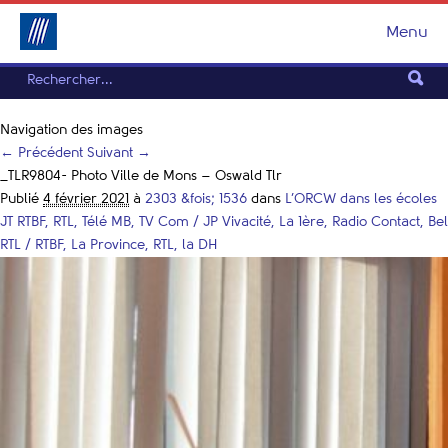
Menu
Navigation des images
← Précédent
Suivant →
_TLR9804- Photo Ville de Mons – Oswald Tlr
Publié
4 février 2021
à
2303 &fois; 1536
dans
L’ORCW dans les écoles
JT RTBF, RTL, Télé MB, TV Com / JP Vivacité, La 1ère, Radio Contact, Bel
RTL / RTBF, La Province, RTL, la DH