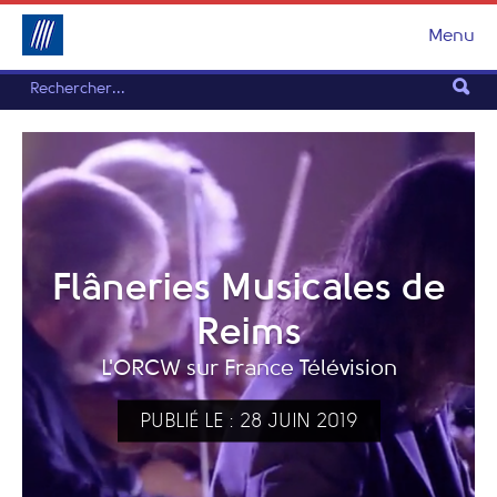
Menu
Flâneries Musicales de
Reims
L'ORCW sur France Télévision
PUBLIÉ LE : 28 JUIN 2019