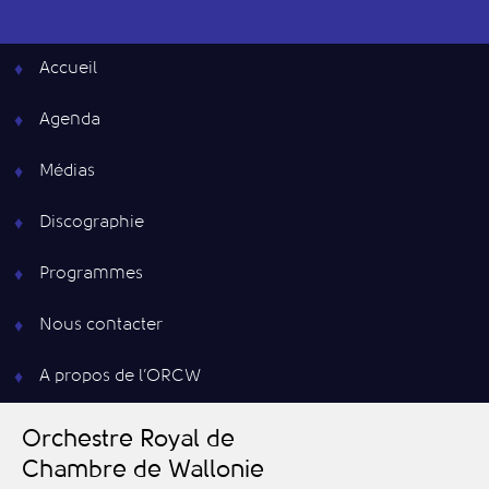
Accueil
Agenda
Médias
Discographie
Programmes
Nous contacter
A propos de l’ORCW
O
rchestre
R
oyal de
C
hambre de
W
allonie