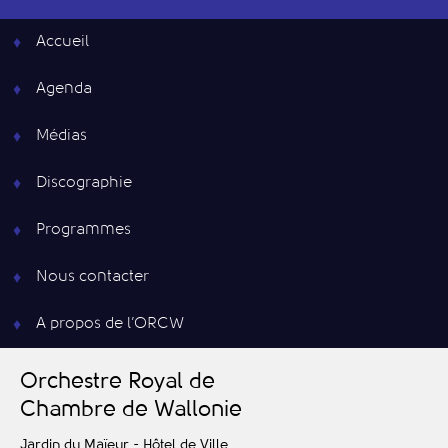
Accueil
Agenda
Médias
Discographie
Programmes
Nous contacter
A propos de l’ORCW
O
rchestre
R
oyal de
C
hambre de
W
allonie
Jardin du Maïeur - Hôtel de Ville