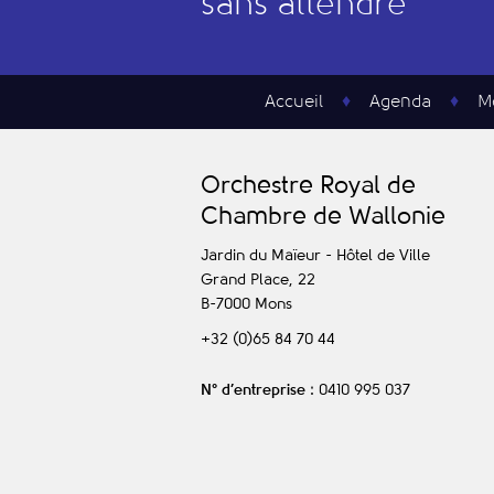
sans attendre
Accueil
Agenda
M
O
rchestre
R
oyal de
C
hambre de
W
allonie
Jardin du Maïeur - Hôtel de Ville
Grand Place, 22
B-7000
Mons
+32 (0)65 84 70 44
N° d’entreprise
: 0410 995 037