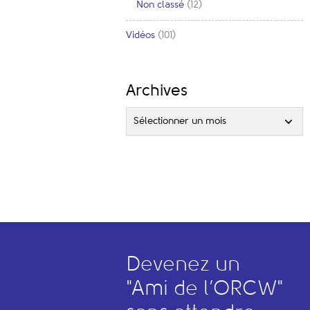
Non classé
(12)
Vidéos
(101)
Archives
Sélectionner un mois
Devenez un
"
A
mi de l’
O
RCW"