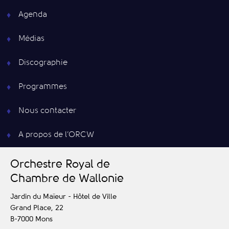
Agenda
Médias
Discographie
Programmes
Nous contacter
A propos de l’ORCW
O
rchestre
R
oyal de
C
hambre de
W
allonie
Jardin du Maïeur - Hôtel de Ville
Grand Place, 22
B-7000
Mons